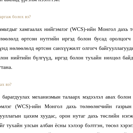
аргаж болох вэ?
 амьтдыг хамгаалах нийгэмлэг (WCS)-ийн Монгол дахь 
лөөлөлд өртсөн нутгийн иргэд болон бусад оролцогч 
Үүнд нөлөөлөлд өртсөн санхүүжилт олгогч байгууллагуу
олон нийтийн бүлгүүд, иргэд болон тухайн нөхцөл бай
гтана.
ах вэ?
 барагдуулах механизмын талаарх мэдээлэл авах болон 
гэмлэг (WCS)-ийн Монгол дахь төлөөлөгчийн газрын
гууллагын цахим хуудас, орон нутаг дахь төслийн нэгж
йг тухайн улсын албан ёсны хэлээр бэлтгэн, төсөл хэрэг