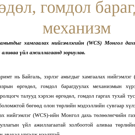
өдөл, гомдол бара
механизм
г амьтдыг хамгаалах нийгэмлэгийн (WCS) Монгол дах
 аливаа үйл ажиллагаанд зориулав.
аримт нь Байгаль, зэрлэг амьтдыг хамгаалах нийгэмлэг
азрын өргөдөл, гомдол барагдуулах механизмын хүр
оролцогч талууд хэрхэн өргөдөл, гомдол гаргах тухай ту
 боломжтой бөгөөд олон төрлийн мэдээллийн сувгаар хүлэ
ах нийгэмлэг (WCS)-ийн Монгол дахь төлөөлөгчийн газ
ууллагын үйл ажиллагаатай холбоотой аливаа төрлий
 авахад үргэлж нээлттэй.