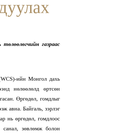
гдуулах
ь төлөөлөгчийн газраас
 (WCS)-ийн Монгол дахь
ээнд нөлөөлөлд өртсөн
сгасан. Өргөдөл, гомдлыг
эж авна. Байгаль, зэрлэг
ар нь өргөдөл, гомдлоос
н санал, зөвлөмж болон