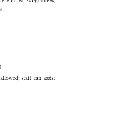
g entities, subgrantees,
n.
)
lowed; staff can assist