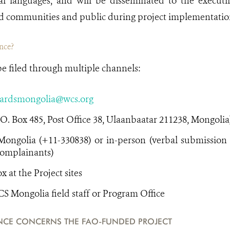
al languages, and will be disseminated to the executin
ted communities and public during project implementatio
ance?
e filed through multiple channels:
uardsmongolia@wcs.org
P.O. Box 485, Post Office 38, Ulaanbaatar 211238, Mongolia
ngolia (+11-330838) or in-person (verbal submission al
complainants)
 at the Project sites
CS Mongolia field staff or Program Office
ANCE CONCERNS THE FAO-FUNDED PROJECT