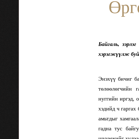
Өрг
Байгаль, зэрлэ
хэрэгжүүлж буй
Энэхүү бичиг б
төлөөлөгчийн г
нуггийн иргэд, 
хэдийд ч гаргах
амьтдыг хамгаал
гадна тус байг
шүүмжийг хүлээн