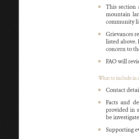
This section
mountain lan
community li
Grievances re
listed above.
concern to t
FAO will revi
What to include in 
Contact detai
Facts and de
provided in s
be investigat
Supporting ev