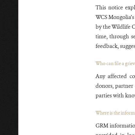
This notice exp
WCS Mongolia’s 
by the Wildlife 
time, through s
feedback, sugges
Who can file a grie
Any affected c
donors, partner
parties with kno
Where is the inform
GRM information 