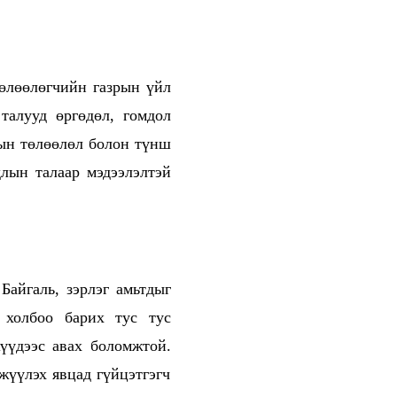
төлөөлөгчийн газрын үйл
талууд өргөдөл, гомдол
дын төлөөлөл болон түнш
длын талаар мэдээлэлтэй
Байгаль, зэрлэг амьтдыг
 холбоо барих тус тус
үүдээс авах боломжтой.
жүүлэх явцад гүйцэтгэгч