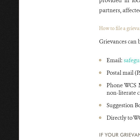
provided in loc
partners, affec
How to file a griev
Grievances can b
Email:
safeg
Postal mail (
Phone WCS Mo
non-literate 
Suggestion Box
Directly to W
IF YOUR GRIEV