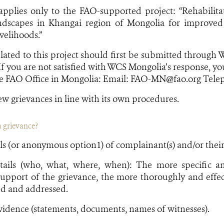
 applies only to the FAO-supported project: “Rehabilit
dscapes in Khangai region of Mongolia for improved 
velihoods.”
lated to this project should first be submitted through
 If you are not satisfied with WCS Mongolia’s response, y
he FAO Office in Mongolia: Email: FAO-MN@fao.org Telep
ew grievances in line with its own procedures.
a grievance?
ls (or anonymous option1) of complainant(s) and/or their 
tails (who, what, where, when): The more specific a
upport of the grievance, the more thoroughly and effec
ed and addressed.
idence (statements, documents, names of witnesses).