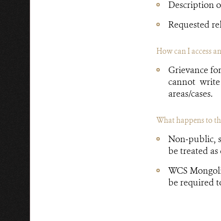
Description o
Requested rel
How can I access an
Grievance form
cannot writ
areas/cases.
What happens to the
Non‐public, s
be treated as
WCS Mongolia
be required t