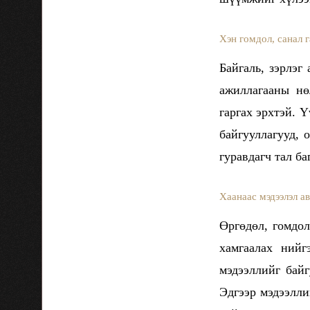
Хэн гомдол, санал г
Байгаль, зэрлэг
ажиллагааны нө
гаргах эрхтэй. 
байгууллагууд, 
гуравдагч тал ба
Хаанаас мэдээлэл ав
Өргөдөл, гомдол
хамгаалах ний
мэдээллийг бай
Эдгээр мэдээлли